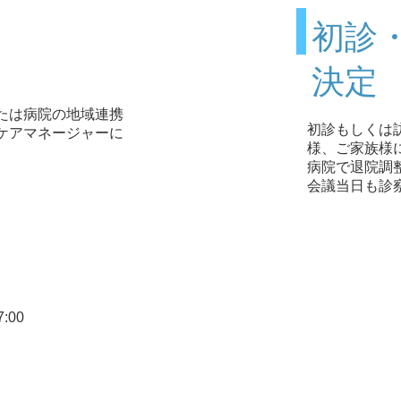
初診
決定
たは病院の地域連携
初診もしくは
ケアマネージャーに
様、ご家族様
病院で退院調
会議当日も診
:00