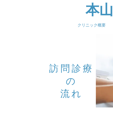
本
クリニック概要
訪問診療
の
流れ