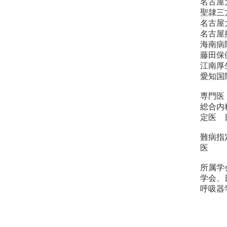
名古屋
聖隷三
​名古
名古屋
海南病
藤田保
江南厚
愛知国
専門医
総合内
定医 
難病指
医
所属学
学会、
呼吸器