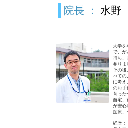
院長 ：
水野
大学を
で、が
持ち、
参りま
その後
べての
に考え
のお手
育った
自宅、
が安心
医療、
経歴：