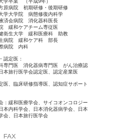
大学卒業 （平成9年）
方原病院 初期研修・後期研修
屋大学大学院 病態修復内科学
掖済会病院 消化器科医長
院 緩和ケアチーム専従医
健衛生大学 緩和医療科 助教
生病院 緩和ケア科 部長
際病院 内科
・認定医：
科専門医 消化器病専門医 がん治療認
日本旅行医学会認定医、認定産業医
定医、臨床研修指導医、認知症サポート
会：緩和医療学会、サイコオンコロジー
日本内科学会、日本消化器病学会、日本
学会、日本旅行医学会
FAX